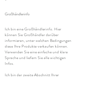
Großhändlerinfo
Ich bin eine Großhändlerinfo. Hier
können Sie Großhändler darüber
informieren, unter welchen Bedingungen
diese Ihre Produkte verkaufen können.
Verwenden Sie eine einfache und klare
Sprache und liefern Sie alle wichtigen
Infos.
Ich bin der zweite Abschnitt Ihrer
Großhändlerinfo. Klicken Sie einfach auf
„Text bearbeiten“ oder doppelklicken
Sie, um mich zu bearbeiten. Fügen Sie
Ihren eigenen Inhalt hinzu und ändern
Sie die Fonts. Es ist ganz leicht. Dies ist